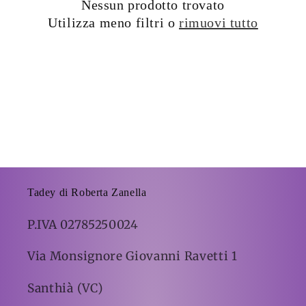
Nessun prodotto trovato
Utilizza meno filtri o
rimuovi tutto
Tadey di Roberta Zanella
P.IVA 02785250024
Via Monsignore Giovanni Ravetti 1
Santhià (VC)