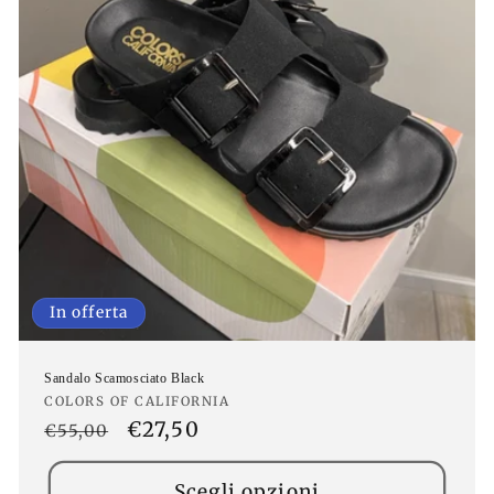
In offerta
Sandalo Scamosciato Black
Produttore:
COLORS OF CALIFORNIA
Prezzo
Prezzo
€27,50
€55,00
di
scontato
listino
Scegli opzioni