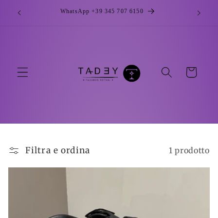
Vai
direttamente
WhatsApp +39 345 707 6150
ai contenuti
Carrello
Filtra e ordina
1 prodotto