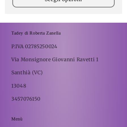
Tadey di Roberta Zanella
P.IVA 02785250024
Via Monsignore Giovanni Ravetti 1
Santhià (VC)
13048
3457076150
Menù